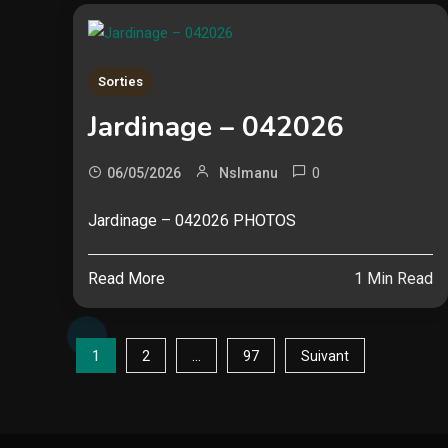
Sorties
Jardinage – 042026
0
06/05/2026
Nslmanu
Jardinage – 042026 PHOTOS
Read More
1 Min Read
Pagination
1
…
2
97
Suivant
des