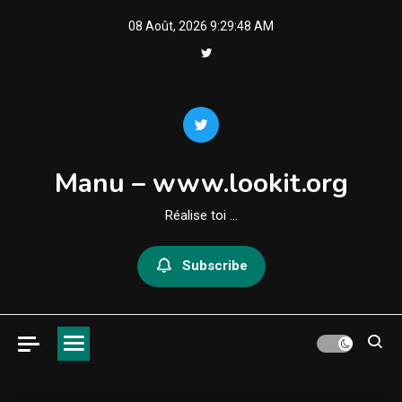
Skip
08 Août, 2026
9:29:50 AM
to
content
Manu – www.lookit.org
Réalise toi …
Subscribe