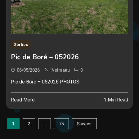
Sorties
Pic de Boré – 052026
0
06/05/2026
Nslmanu
Pic de Boré – 052026 PHOTOS
Read More
1 Min Read
Pagination
1
…
2
75
Suivant
des