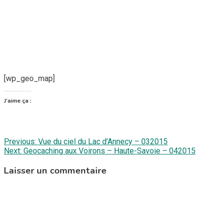
[wp_geo_map]
J’aime ça :
Navigation
Previous:
Vue du ciel du Lac d’Annecy – 032015
Next:
Geocaching aux Voirons – Haute-Savoie – 042015
de
Laisser un commentaire
l’article