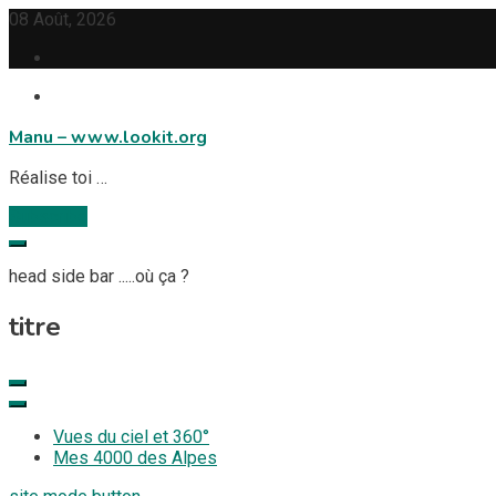
Skip
08 Août, 2026
to
content
Manu – www.lookit.org
Réalise toi …
Subscribe
head side bar .....où ça ?
titre
Vues du ciel et 360°
Mes 4000 des Alpes