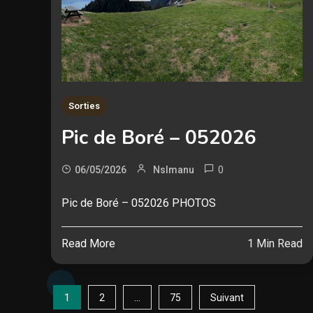
Sorties
Pic de Boré – 052026
0
06/05/2026
Nslmanu
Pic de Boré – 052026 PHOTOS
Read More
1 Min Read
Pagination
1
…
2
75
Suivant