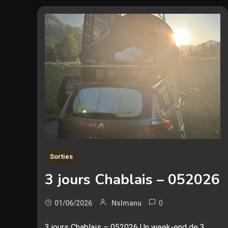
Sorties
3 jours Chablais – 052026
0
01/06/2026
Nslmanu
3 jours Chablais – 052026 Un week-end de 3