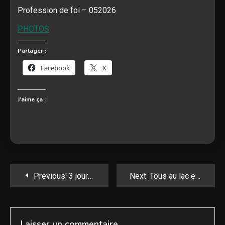
Profession de foi – 052026
PHOTOS
Partager :
Facebook
X
J’aime ça :
Navigation
Previous:
3 jours Chablais – 052026
Next:
Tous au lac en Paddle – 072026
de
l’article
Laisser un commentaire